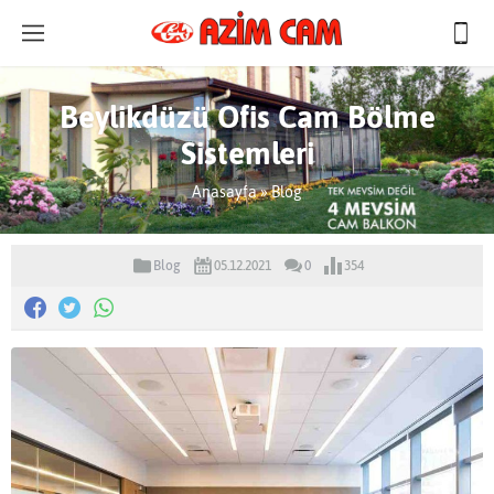
Beylikdüzü Ofis Cam Bölme
Sistemleri
Anasayfa
»
Blog
Blog
05.12.2021
0
354